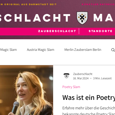
EIN ORIGINAL AUS DARMSTADT SEIT
Künstler entdeck
ma
schlacht
Zauberschlacht
Standorte
 Magic Slam
Austria Magic Slam
Merlin Zauberslam Berlin
Poetry Slam
Zauberschlacht
16. Mai 2024
3 Min. Lesezeit
Poetry Slam
Was ist ein Poetr
Erfahre mehr über die Geschic
bekannte deutsche Poetry Slam