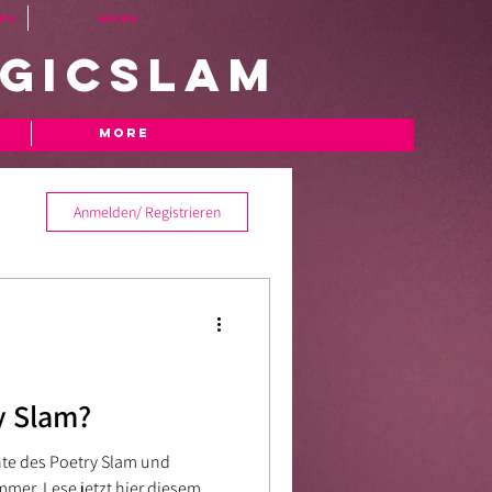
en
More
gicslam
More
Anmelden/ Registrieren
y Slam?
hte des Poetry Slam und
mer. Lese jetzt hier diesem