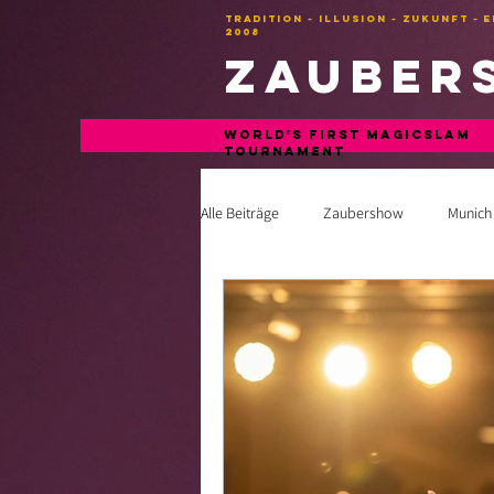
TRADITION ~ ILLUSION ~ ZUKUNFT ~ 
2008
Zauber
WORLD'S FIRST MAGICSLAM
TOURNAMENT
Alle Beiträge
Zaubershow
Munich
Zauberkunst | Zauberschlacht Blog