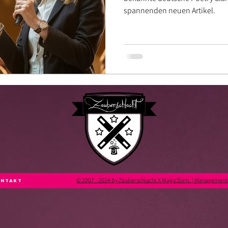
spannenden neuen Artikel.
© 2007 - 2024 by Zauberschlacht X MagicSlam. | Managemen
ntakt