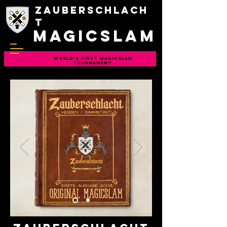
Zauberschlach
t
magicslam
WORLD'S FIRST MAGICSLAM
TOURNAMENT