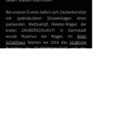
Bei unseren Events liefern sich Zauberkünstler
mit spektakulären Showeinlagen einen
packenden Wettkampf. Meister-Magier der
ersten ZAUBERSCHLACHT in Darmstadt
wurde Maximus der Magier. Im
Alten
Schalthaus
feierten wir 2018 das
10-jährige
Bestehen der ZAUBERSCHLACHT und des
MagicSlams mit zahlreichen Gästen. Am Ende
sicherte sich Maximus erneut die meisten
Stimmen der Zuschauer und gewann den
Wanderpokal der ZAUBERSCHLACHT nach 10
Jahren ein weiteres Mal!
Weitere magische Entertainer wie AbraXas,
Felix Gauger, Volker Putt und Falco Spitz
haben sich in der ZAUBERSCHLACHT bereits
erfolgreich bewiesen und wurden durch ihre
erstklassigen Darbietungen zu
Publikumslieblingen gewählt. Felix Gauger, der
2011 auch Deutscher Meister in Businessmagic