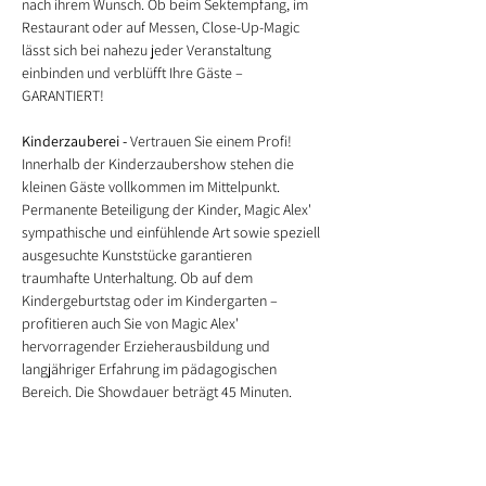
nach ihrem Wunsch. 
Ob beim Sektempfang, im 
Restaurant oder auf Messen, Close-Up-Magic 
lässt sich bei nahezu jeder Veranstaltung 
einbinden und verblüfft Ihre Gäste – 
GARANTIERT! 
Kinderzauberei - 
Vertrauen Sie einem Profi!
Innerhalb der Kinderzaubershow stehen die 
kleinen Gäste vollkommen im Mittelpunkt. 
Permanente Beteiligung der Kinder, Magic Alex' 
sympathische und einfühlende Art sowie speziell 
ausgesuchte Kunststücke garantieren 
traumhafte Unterhaltung. Ob auf dem 
Kindergeburtstag oder im Kindergarten – 
profitieren auch Sie von Magic Alex' 
hervorragender Erzieherausbildung und 
langjähriger Erfahrung im pädagogischen 
Bereich. 
Die Showdauer beträgt 45 Minuten.
Ballonmodellage
 - Funkelnde Kinderaugen sind 
Ihnen sicher!
Das Ballonmodellieren bietet einen Blickfang 