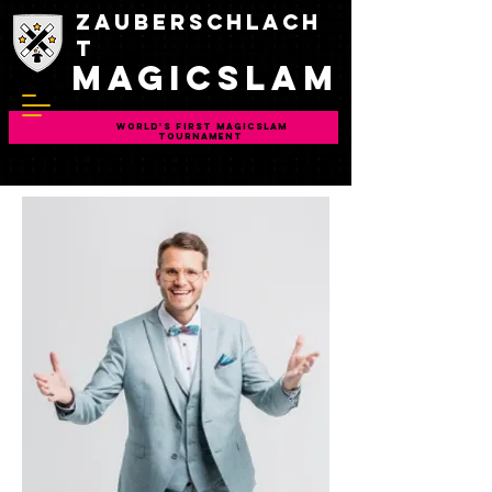
Zauberschlach
t
magicslam
WORLD'S FIRST MAGICSLAM
TOURNAMENT